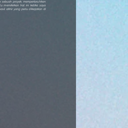
 sebuah proyek, mempertaruhkan
u memikirkan hal ini ketika saya
il akhir yang perlu dikerjakan di