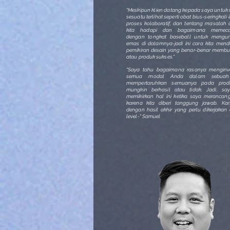
"Meskipun klien datang kepada saya untu
sesuatu terlihat seperti obat bius-seringkali 
proses kolaboratif, dan tentang masalah
kita hadapi dan bagaimana memeca
dengan tongkat baseball untuk mengu
emas di dalamnya-jadi ini cara kita mend
pemikiran desain yang benar-benar membu
atau produk sukses."
"Saya tahu bagaimana rasanya menginve
semua modal Anda dalam sebuah 
mempertaruhkan semuanya pada pro
mungkin berhasil atau tidak. Jadi, sa
memikirkan hal ini ketika saya merancan
karena kita diberi tanggung jawab. Ka
dengan hasil akhir yang perlu dikerjakan
level-" Samuel