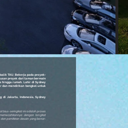
 balik TAU. Bekerja pada proyek-
atusan proyek dari taman bermain
ta hingga rumah. Lahir di Sydney
hir dan mendirikan bengkel untuk
g di Jakarta, Indonesia, Sydney
t bius-seringkali ini adalah proses
a memecahkannya dengan tongkat
 dan pemikiran desain yang benar-