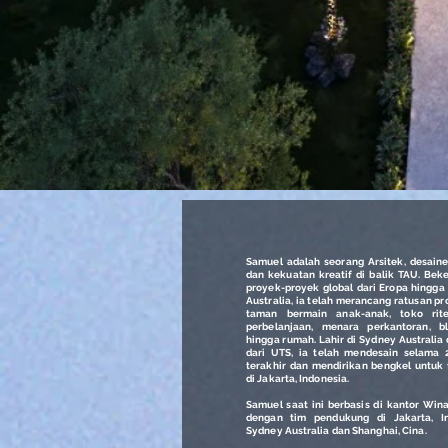
Samuel adalah seorang Arsitek, desain
dan kekuatan kreatif di balik TAU. Bek
proyek-proyek global dari Eropa hingga
Australia, ia telah merancang ratusan pr
taman bermain anak-anak, toko rite
perbelanjaan, menara perkantoran, b
hingga rumah. Lahir di Sydney Australia 
dari UTS, ia telah mendesain selama 
terakhir dan mendirikan bengkel untuk 
di Jakarta, Indonesia.
Samuel saat ini berbasis di kantor Wina
dengan tim pendukung di Jakarta, In
Sydney Australia dan Shanghai, Cina.