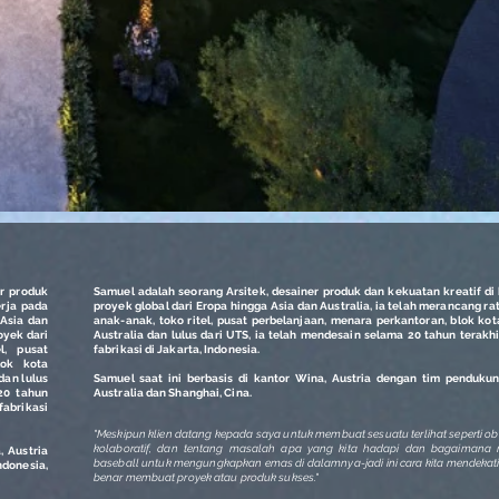
er produk
Samuel adalah seorang Arsitek, desainer produk dan kekuatan kreatif di
erja pada
proyek global dari Eropa hingga Asia dan Australia, ia telah merancang r
 Asia dan
anak-anak, toko ritel, pusat perbelanjaan, menara perkantoran, blok ko
oyek dari
Australia dan lulus dari UTS, ia telah mendesain selama 20 tahun terak
l, pusat
fabrikasi di Jakarta, Indonesia.
lok kota
dan lulus
Samuel saat ini berbasis di kantor Wina, Austria dengan tim pendukun
20 tahun
Australia dan Shanghai, Cina.
fabrikasi
"Meskipun klien datang kepada saya untuk membuat sesuatu terlihat seperti oba
kolaboratif, dan tentang masalah apa yang kita hadapi dan bagaiman
, Austria
baseball untuk mengungkapkan emas di dalamnya-jadi ini cara kita mendekati
donesia,
benar membuat proyek atau produk sukses."