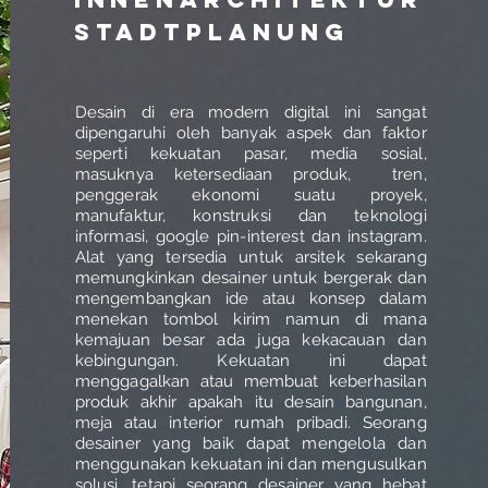
Stadtplanung
Desain di era modern digital ini sangat
dipengaruhi oleh banyak aspek dan faktor
seperti kekuatan pasar, media sosial,
masuknya ketersediaan produk, tren,
penggerak ekonomi suatu proyek,
manufaktur, konstruksi dan teknologi
informasi, google pin-interest dan instagram.
Alat yang tersedia untuk arsitek sekarang
memungkinkan desainer untuk bergerak dan
mengembangkan ide atau konsep dalam
menekan tombol kirim namun di mana
kemajuan besar ada juga kekacauan dan
kebingungan. Kekuatan ini dapat
menggagalkan atau membuat keberhasilan
produk akhir apakah itu desain bangunan,
meja atau interior rumah pribadi. Seorang
desainer yang baik dapat mengelola dan
menggunakan kekuatan ini dan mengusulkan
solusi, tetapi seorang desainer yang hebat