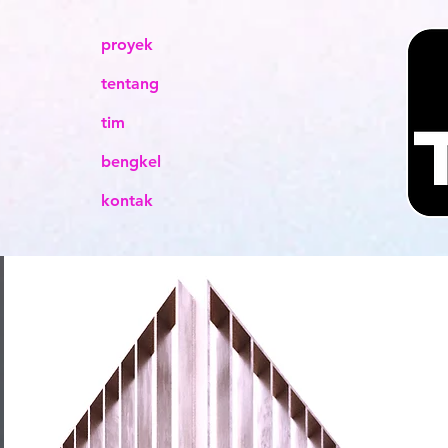
proyek
tentang
tim
bengkel
kontak