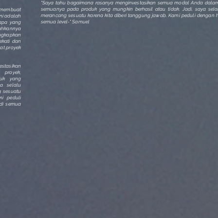
"Saya tahu bagaimana rasanya menginvestasikan semua modal Anda dalam
semuanya pada produk yang mungkin berhasil atau tidak. Jadi, saya selal
k membuat
merancang sesuatu karena kita diberi tanggung jawab. Kami peduli dengan has
ini adalah
semua level-" Samuel
 apa yang
hkannya
ngkapkan
ekati dan
at proyek
stasikan
proyek,
duk yang
ya selalu
g sesuatu
mi peduli
 di semua